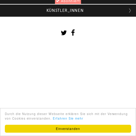
Abonniert
KÜNSTLER_INNEN

Durch die Nutzung dieser Webseite erklären Sie sich mit der Verwendung
von Cookies einverstanden.
Erfahren Sie mehr
Einverstanden
ENGLISH
ÜBER UNS
PARTNER
IMPRESSUM
AGB
KONTAKT