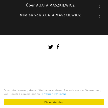
Über AGATA MASZKIEWICZ

Medien von AGATA MASZKIEWICZ

Durch die Nutzung dieser Webseite erklären Sie sich mit der Verwendung
von Cookies einverstanden.
Erfahren Sie mehr
Einverstanden
ENGLISH
ÜBER UNS
PARTNER
IMPRESSUM
AGB
KONTAKT