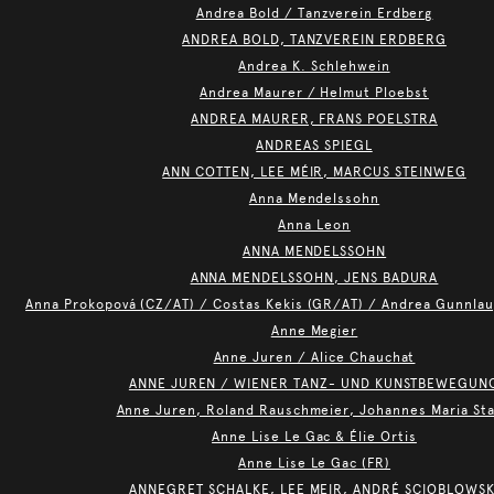
Andrea Bold / Tanzverein Erdberg
ANDREA BOLD, TANZVEREIN ERDBERG
Andrea K. Schlehwein
Andrea Maurer / Helmut Ploebst
ANDREA MAURER, FRANS POELSTRA
ANDREAS SPIEGL
ANN COTTEN, LEE MÉIR, MARCUS STEINWEG
Anna Mendelssohn
Anna Leon
ANNA MENDELSSOHN
ANNA MENDELSSOHN, JENS BADURA
Anna Prokopová (CZ/AT) / Costas Kekis (GR/AT) / Andrea Gunnlaug
Anne Megier
Anne Juren / Alice Chauchat
ANNE JUREN / WIENER TANZ- UND KUNSTBEWEGUN
Anne Juren, Roland Rauschmeier, Johannes Maria St
Anne Lise Le Gac & Élie Ortis
Anne Lise Le Gac (FR)
ANNEGRET SCHALKE, LEE MEIR, ANDRÉ SCIOBLOWSK