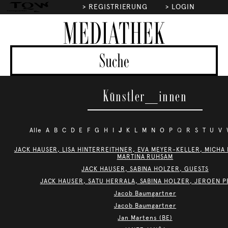
>
REGISTRIERUNG
>
LOGIN
MEDIATHEK
Künstler_innen
Alle
A
B
C
D
E
F
G
H
I
J
K
L
M
N
O
P
Q
R
S
T
U
V
JACK HAUSER, LISA HINTERREITHNER, EVA MEYER-KELLER, MICHA
MARTINA RUHSAM
JACK HAUSER, SABINA HOLZER, GUESTS
JACK HAUSER, SATU HERRALA, SABINA HOLZER, JEROEN P
Jacob Baumgartner
Jacob Baumgartner
Jan Martens (BE)