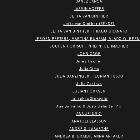
JANEZ JANŠA
JASMIN HOFFER
JEFTA VAN DINTHER
Jefta van Dinther (SE/DE)
JEFTA VAN DINTHER, THIAGO GRANATO
JEROEN PEETERS, MARTINA RUHSAM, VLADO G. REPN
JOCHEN HÖRISCH, PHILIPP GEHMACHER
JOHN CAGE
Jules Fischer
Julia Cima
JULIA DANZINGER, FLORIAN FUSCO
Julia Zastava
JULIAN PÖRKSEN
Julischka Stengele
Ana Borralho & João Galante (PT)
ANA JELUŠIĆ
ANATOLI VLASSOV
ANDRÉ S. LABARTHE
ANDREA B. BRAIDT, ANNA ARTAKER