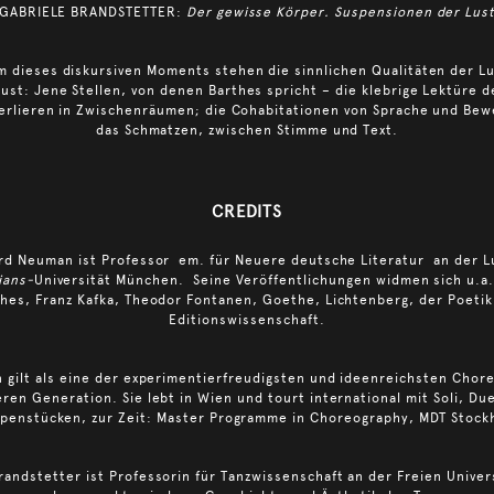
GABRIELE BRANDSTETTER:
Der gewisse Körper. Suspensionen der Lus
m dieses diskursiven Moments stehen die sinnlichen Qualitäten der Lu
lust: Jene Stellen, von denen Barthes spricht – die klebrige Lektüre d
erlieren in Zwischenräumen; die Cohabitationen von Sprache und Be
das Schmatzen, zwischen Stimme und Text.
CREDITS
rd Neuman ist Professor em. für Neuere deutsche Literatur an der L
ians-
Universität München. Seine Veröffentlichungen widmen sich u.a
thes, Franz Kafka, Theodor Fontanen, Goethe, Lichtenberg, der Poetik
Editionswissenschaft.
 gilt als eine der experimentierfreudigsten und ideenreichsten Chor
eren Generation. Sie lebt in Wien und tourt international mit Soli, Du
penstücken, zur Zeit: Master Programme in Choreography, MDT Stock
randstetter ist Professorin für Tanzwissenschaft an der Freien Univer