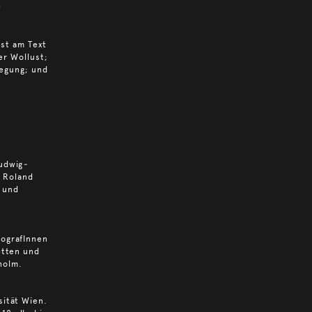
t
st am Text
er Wollust;
wegung; und
udwig
-
. Roland
 und
eografInnen
etten und
holm.
sität Wien.