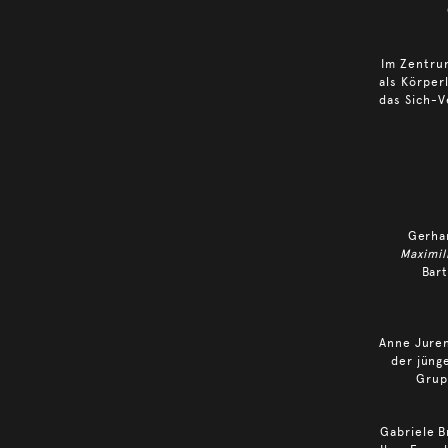
Im Zentru
als Körper
das Sich-V
Gerha
Maximil
Bar
Anne Juren
der jüng
Grup
Gabriele B