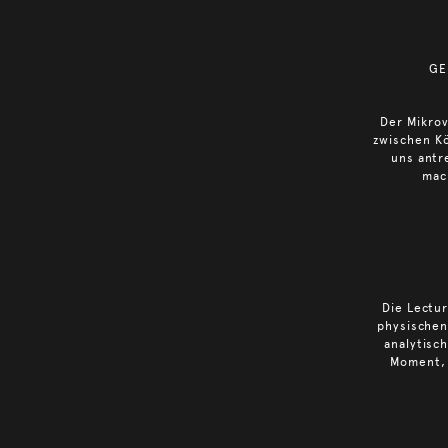
GE
Der Mikrov
zwischen Kö
uns antr
mac
Die Lectur
physischen
analytisc
Moment, 