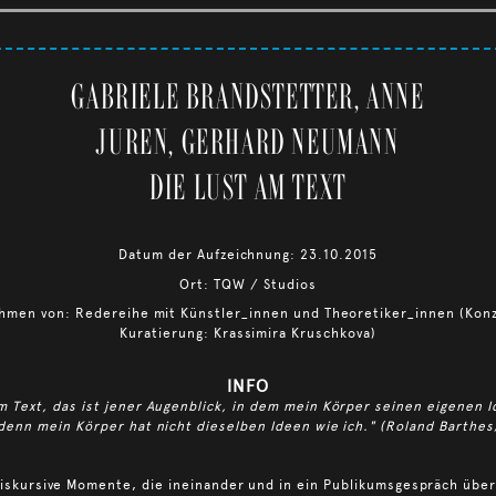
GABRIELE BRANDSTETTER, ANNE
JUREN, GERHARD NEUMANN
DIE LUST AM TEXT
Datum der Aufzeichnung: 23.10.2015
Ort: TQW / Studios
hmen von: Redereihe mit Künstler_innen und Theoretiker_innen (Kon
Kuratierung: Krassimira Kruschkova)
INFO
m Text, das ist jener Augenblick, in dem mein Körper seinen eigenen I
denn mein Körper hat nicht dieselben Ideen wie ich." (Roland Barthes
diskursive Momente, die ineinander und in ein Publikumsgespräch übe