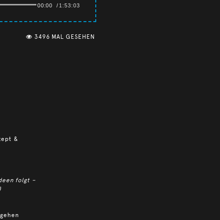
00:00
/
1:53:03
3496 MAL GESEHEN
zept &
deen folgt –
)
rgehen