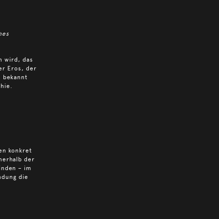
hes
n wird, das
er Eros, der
, bekannt
hie.
hen konkret
nerhalb der
inden – im
ndung die