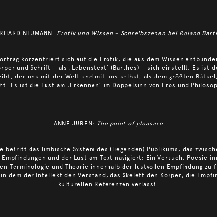
RHARD NEUMANN:
Erotik und Wissen – Schreibszenen bei Roland Bart
ortrag konzentriert sich auf die Erotik, die aus dem Wissen entbunde
rper und Schrift – als ‚Lebenstext’ (Barthes) – sich einstellt. Es ist d
eibt, der uns mit der Welt und mit uns selbst, als dem größten Rätsel
ht. Es ist die Lust am ‚Erkennen’ im Doppelsinn von Eros und Philosop
ANNE JUREN:
The point of pleasure
e betritt das limbische System des (liegenden) Publikums, das zwisc
 Empfindungen und der Lust am Text navigiert: Ein Versuch, Poesie in
hen Terminologie und Theorie innerhalb der lustvollen Empfindung zu f
in dem der Intellekt den Verstand, das Skelett den Körper, die Empfi
kulturellen Referenzen verlässt.