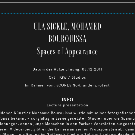
ULA SICKLE, MOHAMED
BOUROUISSA
Spaces of Appearance
Datum der Aufzeichnung: 08.12.2011
Ort: TQW / Studios
Im Rahmen von: SCORES No4: under protest
INFO
Lecture presentation
ildende Künstler Mohamed Bourouissa wurde mit seiner fotografischen
iques
bekannt – sorgfältig in Szene gesetzten Studien über die Spann
iehungen, denen junge Menschen in den Pariser Vorstädten ausgesetzt
eren Videoarbeit gibt er die Kamera an seinen Protagonisten ab, dami
t filmen – ein Freund im Gefängnis filmt die Zelle mit seinem Handy; il