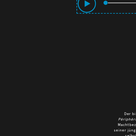
Der b
Périphér
Machtbez
seiner jüng
selbs