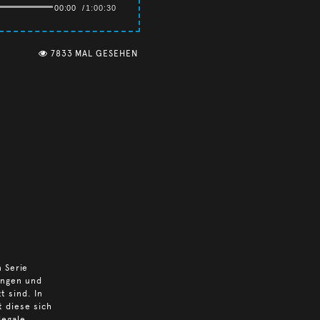
00:00
/
1:00:30
7833 MAL GESEHEN
 Serie
ungen und
 sind. In
t diese sich
legale