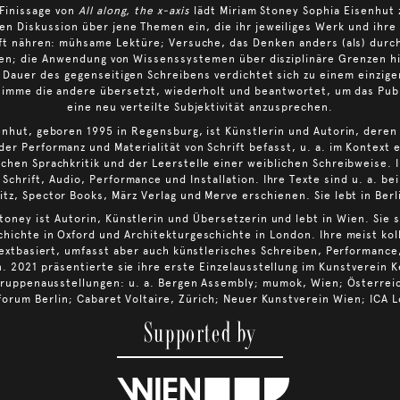
 Finissage von
All along, the x-axis
lädt Miriam Stoney Sophia Eisenhut 
n Diskussion über jene Themen ein, die ihr jeweiliges Werk und ihre
t nähren: mühsame Lektüre; Versuche, das Denken anders (als) durc
ren; die Anwendung von Wissenssystemen über disziplinäre Grenzen h
 Dauer des gegenseitigen Schreibens verdichtet sich zu einem einzig
timme die andere übersetzt, wiederholt und beantwortet, um das Pub
eine neu verteilte Subjektivität anzusprechen.
enhut, geboren 1995 in Regensburg, ist Künstlerin und Autorin, deren 
der Performanz und Materialität von Schrift befasst, u. a. im Kontext 
schen Sprachkritik und der Leerstelle einer weiblichen Schreibweise. I
 Schrift, Audio, Performance und Installation. Ihre Texte sind u. a. be
itz, Spector Books, März Verlag und Merve erschienen. Sie lebt in Berl
toney ist Autorin, Künstlerin und Übersetzerin und lebt in Wien. Sie 
hichte in Oxford und Architekturgeschichte in London. Ihre meist kol
 textbasiert, umfasst aber auch künstlerisches Schreiben, Performance
on. 2021 präsentierte sie ihre erste Einzelausstellung im Kunstverein K
ruppenausstellungen: u. a. Bergen Assembly; mumok, Wien; Österrei
forum Berlin; Cabaret Voltaire, Zürich; Neuer Kunstverein Wien; ICA 
Supported by