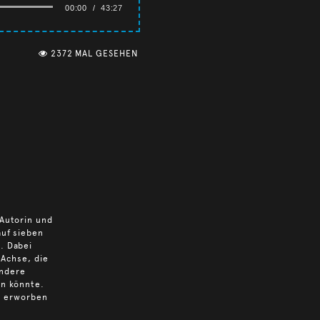
00:00
/
43:27
2372 MAL GESEHEN
 Autorin und
auf sieben
. Dabei
-Achse, die
andere
en könnte.
rt erworben