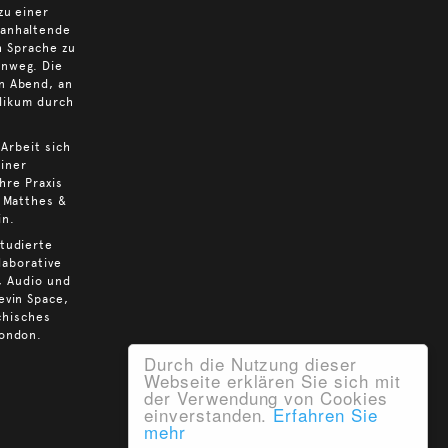
zu einer
 anhaltende
h Sprache zu
inweg. Die
en Abend, an
likum durch
Arbeit sich
einer
hre Praxis
i Matthes &
in.
studierte
laborative
, Audio und
evin Space,
chisches
London.
Durch die Nutzung dieser
Webseite erklären Sie sich mit
der Verwendung von Cookies
einverstanden.
Erfahren Sie
mehr