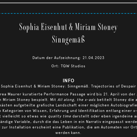
Sophia Eisenhut & Miriam Stoney
Sinngemäß
Datum der Aufzeichnung: 21.04.2023
Ort: TQW Studios
INFO
Sophia Eisenhut & Miriam Stoney: Sinngemäß. Trajectories of Despair
rea Maurer kuratierte Performance Passage wird bis 21. April von der
n Miriam Stoney bespielt. Mit
All along, the x-axis
betitelt Stoney die 
kästen aufgeteilte grafische Landschaft einer möglichen Autobiografie
 Kategorien von Wissen, Erfahrung und Identifikation entlang einer x
t vielleicht so etwas wie
quality time
darstellt oder eben irgendeine 
ändige Variable, durch die das Leben in ein Narrativ eingepasst werd
 zur Installation erscheint eine Publikation, die am Automaten vor O
werden kann.