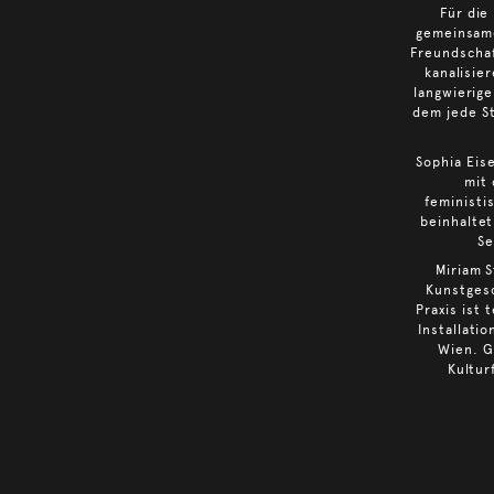
Für die
gemeinsame
Freundschaf
kanalisie
langwierige
dem jede S
Sophia Eis
mit 
feministi
beinhaltet
Se
Miriam S
Kunstgesc
Praxis ist
Installati
Wien. G
Kultur