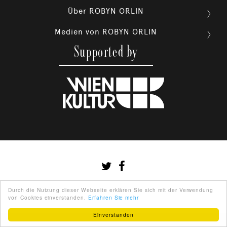
Über ROBYN ORLIN

Medien von ROBYN ORLIN

Supported by
Durch die Nutzung dieser Webseite erklären Sie sich mit der Verwendung
von Cookies einverstanden.
Erfahren Sie mehr
Einverstanden
DEUTSCH
ABOUT US
PARTNER
IMPRINT
TERMS OF USE