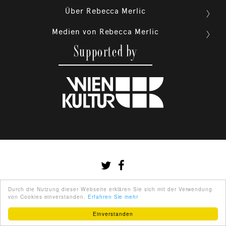
Über Rebecca Merlic

Medien von Rebecca Merlic

Supported by
Durch die Nutzung dieser Webseite erklären Sie sich mit der Verwendung
von Cookies einverstanden.
Erfahren Sie mehr
Einverstanden
DEUTSCH
ABOUT US
PARTNER
IMPRINT
TERMS OF USE