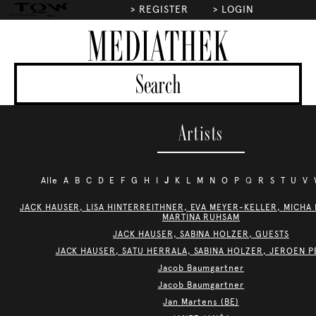
>
REGISTER
>
LOGIN
MEDIATHEK
Artists
Alle
A
B
C
D
E
F
G
H
I
J
K
L
M
N
O
P
Q
R
S
T
U
V
JACK HAUSER, LISA HINTERREITHNER, EVA MEYER-KELLER, MICHA
MARTINA RUHSAM
JACK HAUSER, SABINA HOLZER, GUESTS
JACK HAUSER, SATU HERRALA, SABINA HOLZER, JEROEN P
Jacob Baumgartner
Jacob Baumgartner
Jan Martens (BE)