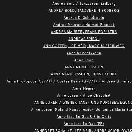
Andrea Bold / Tanzverein Erdberg
ANDREA BOLD, TANZVEREIN ERDBERG
Andrea K. Schlehwein
Andrea Maurer / Helmut Ploebst
ANDREA MAURER, FRANS POELSTRA
ANDREAS SPIEGL
ANN COTTEN, LEE MÉIR, MARCUS STEINWEG
Anna Mendelssohn
Anna Leon
ANNA MENDELSSOHN
ANNA MENDELSSOHN, JENS BADURA
Anna Prokopová (CZ/AT) / Costas Kekis (GR/AT) / Andrea Gunnlaug
Anne Megier
Anne Juren / Alice Chauchat
ANNE JUREN / WIENER TANZ- UND KUNSTBEWEGUN
Anne Juren, Roland Rauschmeier, Johannes Maria St
Anne Lise Le Gac & Élie Ortis
Anne Lise Le Gac (FR)
ANNEGRET SCHALKE, LEE MEIR, ANDRÉ SCIOBLOWSK