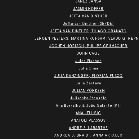
JANEZ JANŠA
JASMIN HOFFER
JEFTA VAN DINTHER
Jefta van Dinther (SE/DE)
JEFTA VAN DINTHER, THIAGO GRANATO
JEROEN PEETERS, MARTINA RUHSAM, VLADO G. REPN
JOCHEN HÖRISCH, PHILIPP GEHMACHER
JOHN CAGE
Jules Fischer
Julia Cima
JULIA DANZINGER, FLORIAN FUSCO
Julia Zastava
JULIAN PÖRKSEN
Julischka Stengele
Ana Borralho & João Galante (PT)
ANA JELUŠIĆ
ANATOLI VLASSOV
ANDRÉ S. LABARTHE
ANDREA B. BRAIDT, ANNA ARTAKER