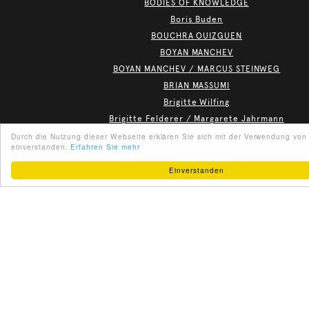
BODIES OF KNOWLEDGE
Boris Buden
BOUCHRA OUIZGUEN
BOYAN MANCHEV
BOYAN MANCHEV / MARCUS STEINWEG
BRIAN MASSUMI
Brigitte Wilfing
Brigitte Felderer / Margarete Jahrmann
Brigitte Theißl / Our Bodies in conversation with Ina H
Durch die Nutzung dieser Webseite erklären Sie sich mit der Verwendung von
einverstanden.
Erfahren Sie mehr
Britta Wirthmüller
Britta Wirthmüller, Petra Zanki
Einverstanden
DEUTSCH
ABOUT US
PARTNER
IMPRINT
TERMS OF USE
BRUCE FERGUSON, NATHANIEL BOWDITCH
CONTACT
DATENSCHUTZ
C'Cesirhe Sedney
calendal Klose
caner teker
Carl Hegemann, Daniel Aschwanden
caro madl
CAROLYN CARLSON
>