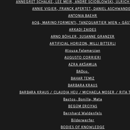
ANNEGRET SCHALKE, LEE MEIR, ANDRÉ SCIOBLOWSKI, ULRICH
ANNIE VIGIER, FRANCK APERTET, DANIEL ASCHWAND
ANTONIA BAEHR
AO&, MARINO FORMENTI, TANZQUARTIER WIEN + GÄS
ARKADI ZAIDES
ARNO BÖHLER, SUSANNE GRANZER
ARTIFICIAL HORIZON, MILLI BITTERLI
Atousa Falamarzian
AUGUSTO CORRIERI
AZRA AKŠAMIJA
BADco.
BAHAR TEMIZ
BARBARA KRAUS
BARBARA KRAUS / CLAUDIA HEU / MICHAELA MOSER / RITA 
Bastos, Bonilla, Mata
BEGÜM ERCIYAS
Bernhard Waldenfels
Bilderwerfer
BODIES OF KNOWLEDGE