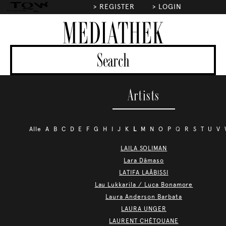
>
REGISTER
>
LOGIN
MEDIATHEK
Artists
Alle
A
B
C
D
E
F
G
H
I
J
K
L
M
N
O
P
Q
R
S
T
U
V
LAILA SOLIMAN
Lara Dâmaso
LATIFA LAÂBISSI
Lau Lukkarila / Luca Bonamore
Laura Anderson Barbata
LAURA UNGER
LAURENT CHÉTOUANE