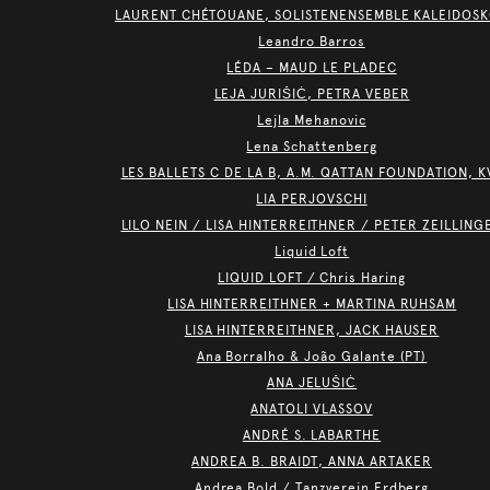
LAURENT CHÉTOUANE, SOLISTENENSEMBLE KALEIDOS
Leandro Barros
LÉDA – MAUD LE PLADEC
LEJA JURIŠIĆ, PETRA VEBER
Lejla Mehanovic
Lena Schattenberg
LES BALLETS C DE LA B, A.M. QATTAN FOUNDATION, K
LIA PERJOVSCHI
LILO NEIN / LISA HINTERREITHNER / PETER ZEILLING
Liquid Loft
LIQUID LOFT / Chris Haring
LISA HINTERREITHNER + MARTINA RUHSAM
LISA HINTERREITHNER, JACK HAUSER
Ana Borralho & João Galante (PT)
ANA JELUŠIĆ
ANATOLI VLASSOV
ANDRÉ S. LABARTHE
ANDREA B. BRAIDT, ANNA ARTAKER
Andrea Bold / Tanzverein Erdberg