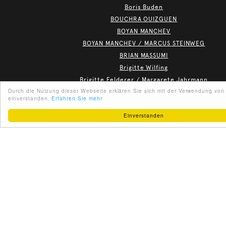
Boris Buden
BOUCHRA OUIZGUEN
BOYAN MANCHEV
BOYAN MANCHEV / MARCUS STEINWEG
BRIAN MASSUMI
Brigitte Wilfing
Brigitte Felderer / Margarete Jahrmann
Durch die Nutzung dieser Webseite erklären Sie sich mit der Verwendung von
Brigitte Theißl / Our Bodies in conversation with Ina H
einverstanden.
Erfahren Sie mehr
Britta Wirthmüller
Einverstanden
Britta Wirthmüller, Petra Zanki
DEUTSCH
ABOUT US
PARTNER
IMPRINT
TERMS OF USE
BRUCE FERGUSON, NATHANIEL BOWDITCH
CONTACT
DATENSCHUTZ
C'Cesirhe Sedney
calendal Klose
caner teker
Carl Hegemann, Daniel Aschwanden
caro madl
CAROLYN CARLSON
>