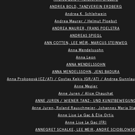
ANDREA BOLD, TANZVEREIN ERDBERG
Andrea K. Schlehwein
Andrea Maurer / Helmut Ploebst
ANDREA MAURER, FRANS POELSTRA
ANDREAS SPIEGL
ANN COTTEN, LEE MÉIR, MARCUS STEINWEG
Anna Mendelssohn
Anna Leon
ANNA MENDELSSOHN
ANNA MENDELSSOHN, JENS BADURA
Anna Prokopová (CZ/AT) / Costas Kekis (GR/AT) / Andrea Gunnlaug
Anne Megier
Anne Juren / Alice Chauchat
ANNE JUREN / WIENER TANZ- UND KUNSTBEWEGUN
Anne Juren, Roland Rauschmeier, Johannes Maria St
Anne Lise Le Gac & Élie Ortis
Anne Lise Le Gac (FR)
ANNEGRET SCHALKE, LEE MEIR, ANDRÉ SCIOBLOWSK