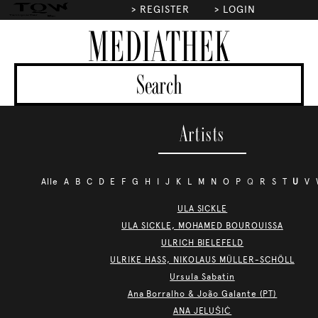
>
REGISTER
>
LOGIN
MEDIATHEK
Artists
Alle
A
B
C
D
E
F
G
H
I
J
K
L
M
N
O
P
Q
R
S
T
U
V
ULA SICKLE
ULA SICKLE, MOHAMED BOUROUISSA
ULRICH BIELEFELD
ULRIKE HASS, NIKOLAUS MÜLLER-SCHÖLL
Ursula Sabatin
Ana Borralho & João Galante (PT)
ANA JELUŠIĆ