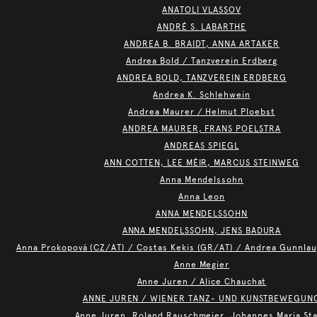
ANATOLI VLASSOV
ANDRÉ S. LABARTHE
ANDREA B. BRAIDT, ANNA ARTAKER
Andrea Bold / Tanzverein Erdberg
ANDREA BOLD, TANZVEREIN ERDBERG
Andrea K. Schlehwein
Andrea Maurer / Helmut Ploebst
ANDREA MAURER, FRANS POELSTRA
ANDREAS SPIEGL
ANN COTTEN, LEE MÉIR, MARCUS STEINWEG
Anna Mendelssohn
Anna Leon
ANNA MENDELSSOHN
ANNA MENDELSSOHN, JENS BADURA
Anna Prokopová (CZ/AT) / Costas Kekis (GR/AT) / Andrea Gunnlaug
Anne Megier
Anne Juren / Alice Chauchat
ANNE JUREN / WIENER TANZ- UND KUNSTBEWEGUN
Anne Juren, Roland Rauschmeier, Johannes Maria St