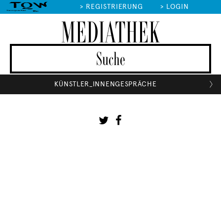
>
REGISTRIERUNG
>
LOGIN
MEDIATHEK
KÜNSTLER_INNENGESPRÄCHE
