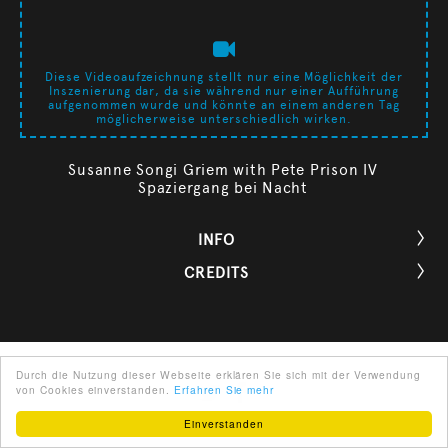
Diese Videoaufzeichnung stellt nur eine Möglichkeit der
Inszenierung dar, da sie während nur einer Aufführung
aufgenommen wurde und könnte an einem anderen Tag
möglicherweise unterschiedlich wirken.
Susanne Songi Griem with Pete Prison IV
Spaziergang bei Nacht
INFO

CREDITS

Durch die Nutzung dieser Webseite erklären Sie sich mit der Verwendung
von Cookies einverstanden.
Erfahren Sie mehr
Einverstanden
ENGLISH
ÜBER UNS
PARTNER
IMPRESSUM
AGB
KONTAKT