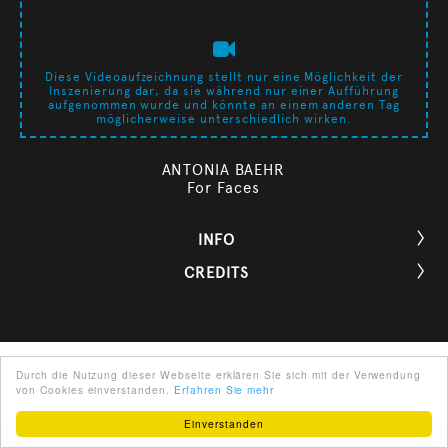
Diese Videoaufzeichnung stellt nur eine Möglichkeit der
Inszenierung dar, da sie während nur einer Aufführung
aufgenommen wurde und könnte an einem anderen Tag
möglicherweise unterschiedlich wirken.
ANTONIA BAEHR
For Faces
INFO

CREDITS

Durch die Nutzung dieser Webseite erklären Sie sich mit der Verwendung
von Cookies einverstanden.
Erfahren Sie mehr
Einverstanden
ENGLISH
ÜBER UNS
PARTNER
IMPRESSUM
AGB
KONTAKT