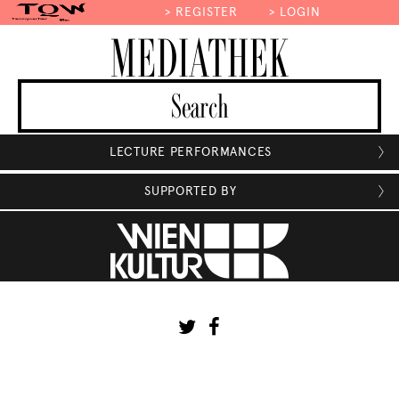
>
REGISTER
>
LOGIN
MEDIATHEK
LECTURE PERFORMANCES

SUPPORTED BY
