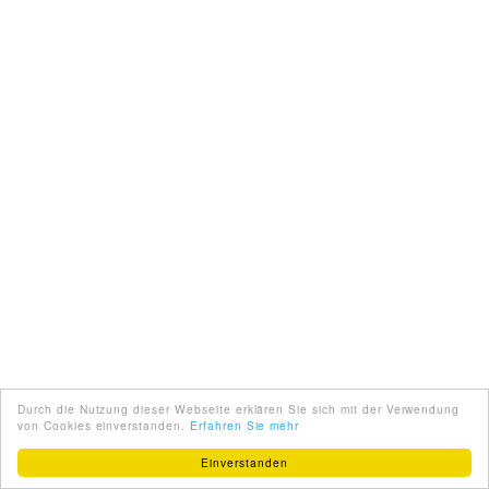
Durch die Nutzung dieser Webseite erklären Sie sich mit der Verwendung
von Cookies einverstanden.
Erfahren Sie mehr
Einverstanden
DEUTSCH
ABOUT US
PARTNER
IMPRINT
TERMS OF USE